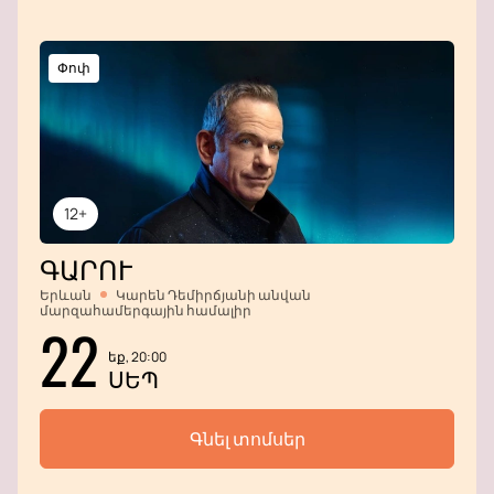
Փոփ
12+
ԳԱՐՈՒ
Երևան
Կարեն Դեմիրճյանի անվան
մարզահամերգային համալիր
22
եք, 20:00
ՍԵՊ
Գնել տոմսեր