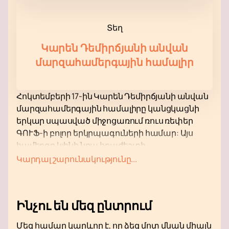
Տեղ
Կարեն Դեմիրճյանի անվան
մարզահամերգային համալիր
Հոկտեմբերի 17-ին Կարեն Դեմիրճյանի անվան
մարզահամերգային համալիրը կանցկացնի
երկար սպասված միջոցառում ռուս ռեփեր
ԳՈՒՖ-ի բոլոր երկրպագուների համար: Այս
համերգը կլինի նրա հրաժեշտի
շրջագայության մի մասը, որը խոստանում է
Կարդալ շարունակությունը...
լինել հատկապես հուզիչ և հիշարժան: ԳՈՒՖ-ը,
որը հայտնի է իր անկեղծ տեքստերով և
յուրահատուկ ոճով, բեմ կբարձրանա՝
Ինչու են մեզ ընտրում
շնորհակալություն հայտնելու իր
ունկնդիրներին երկարատև աջակցության
Մեզ համար կարևոր է, որ ձեզ մոտ մնան միայն