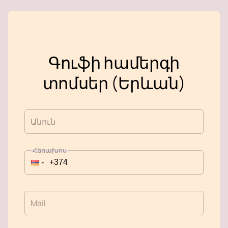
Գուֆի համերգի
տոմսեր (Երևան)
Անուն
Հեռախոս
Mail