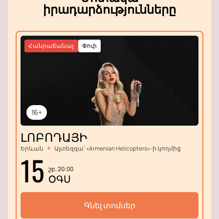
իրադարձությունները
Հանրաճանաչ
Փոփ
16+
ԼՈԲՈԴԱՅԻ
Երևան
Ալտեզզա՝ «Armenian Helicopters»-ի կողմից
15
շբ, 20:00
ՕԳՍ
Գնել տոմսեր