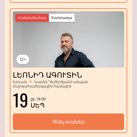
Հանրաճանաչ
Էստրադա
12+
ԼԵՈՆԻԴ ԱԳՈՒՏԻՆ
Երևան
Կարեն Դեմիրճյանի անվան
մարզահամերգային համալիր
19
շբ, 19:00
ՍԵՊ
Գնել տոմսեր