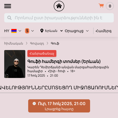
0
Համերգ
$
Երևան
HY
Օրացույց
հիմնական
Գովազդ
Գուֆ
Հանրաճանաչ
Գուֆի համերգի տոմսեր (Երևան)
Կարեն Դեմիրճյանի անվան մարզահամերգային
համալիր
Հիփ - հոփ
18+
17 հոկ 2025
21:00
ԱՎԵԼՈՒԹՅՈՒՆՆԵՐԸ
ՄՈՏԵՑՈՂ ՄԻՋՈՑԱՌՈՒՄՆԵՐ