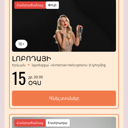
Հանրաճանաչ
Փոփ
16+
ԼՈԲՈԴԱՅԻ
Երևան
Ալտեզզա՝ «Armenian Helicopters»-ի կողմից
15
շբ, 20:00
ՕԳՍ
Գնել տոմսեր
Հանրաճանաչ
Էստրադա