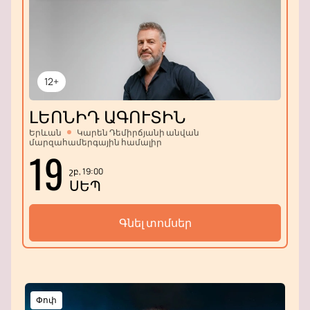
12+
ԼԵՈՆԻԴ ԱԳՈՒՏԻՆ
Երևան
Կարեն Դեմիրճյանի անվան
մարզահամերգային համալիր
19
շբ, 19:00
ՍԵՊ
Գնել տոմսեր
Փոփ