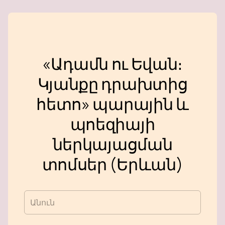
«Ադամն ու Եվան։
Կյանքը դրախտից
հետո» պարային և
պոեզիայի
ներկայացման
տոմսեր (Երևան)
Անուն