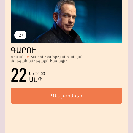
12+
ԳԱՐՈՒ
Երևան
Կարեն Դեմիրճյանի անվան
մարզահամերգային համալիր
22
եք, 20:00
ՍԵՊ
Գնել տոմսեր