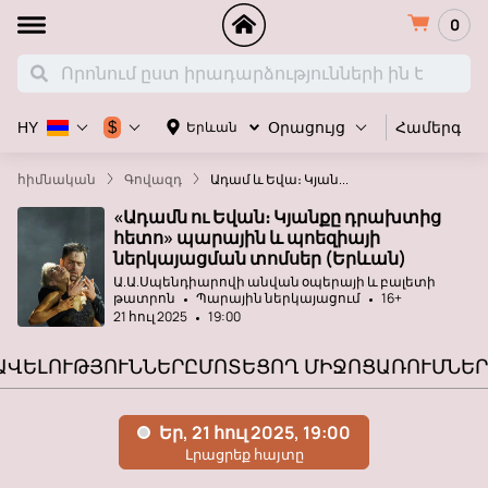
0
Համերգ
$
Երևան
HY
Օրացույց
հիմնական
Գովազդ
Ադամ և Եվա։ Կյան...
«Ադամն ու Եվան։ Կյանքը դրախտից
հետո» պարային և պոեզիայի
ներկայացման տոմսեր (Երևան)
Ա.Ա.Սպենդիարովի անվան օպերայի և բալետի
թատրոն
Պարային ներկայացում
16+
21 հուլ 2025
19:00
ԱՎԵԼՈՒԹՅՈՒՆՆԵՐԸ
ՄՈՏԵՑՈՂ ՄԻՋՈՑԱՌՈՒՄՆԵՐ