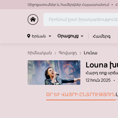
Միջոցառումներ և համերգներ Հայաստանում
Հ
Համերգ
Երևան
Օրացույց
հիմնական
Գովազդ
Լունա
Louna խ
Հարդ ռոք սր
12 հուն 2025
ՕՐ ԵՒ ՎԱՅՐԻ ԸՆՏՐՈՒԹՅՈՒՆ