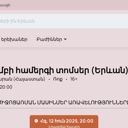
ասցե
երեխաներ
Բաժիններ
մբի համերգի տոմսեր (Երևան
ճարան (Հայաստան)
Ռոք
16+
20:00
ՄԻՋՈՑԱՌՄԱՆ ՄԱՍԻՆ
ՄԵՐ ԱՌԱՎԵԼՈՒԹՅՈՒՆՆԵՐ