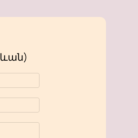
րևան)