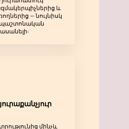
ք յուրահատուկ
զմակերպիչներից և
ողներից — նույնիսկ
ևս պաշտոնական
հասանելի:
յուրաքանչյուր
տրությունից մինչև