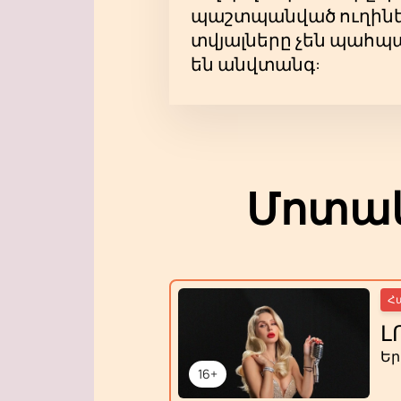
պաշտպանված ուղիներ
տվյալները չեն պահպա
են անվտանգ:
Մոտակ
Հ
Լ
Ե
16+