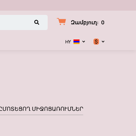
Զամբյուղ
:
0
$
HY
$
€
)
₽
Ը
ՄՈՏԵՑՈՂ ՄԻՋՈՑԱՌՈՒՄՆԵՐ