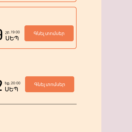
9
շբ, 19:00
Գնել տոմսեր
ՍԵՊ
2
եք, 20:00
Գնել տոմսեր
ՍԵՊ