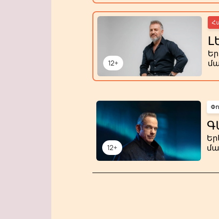
Հ
Լ
Ե
մա
12+
Փ
Գ
Եր
մա
12+