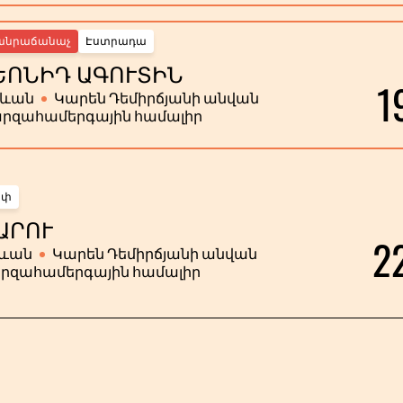
անրաճանաչ
Էստրադա
ԵՈՆԻԴ ԱԳՈՒՏԻՆ
1
րևան
Կարեն Դեմիրճյանի անվան
րզահամերգային համալիր
ոփ
ԱՐՈՒ
2
ևան
Կարեն Դեմիրճյանի անվան
րզահամերգային համալիր