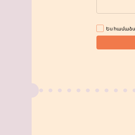
Ես համաձա