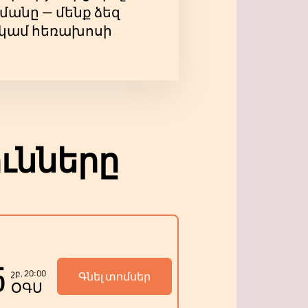
մանը — մենք ձեզ
ի կամ հեռախոսի
ւնները
5
շբ, 20:00
Գնել տոմսեր
ՕԳՍ