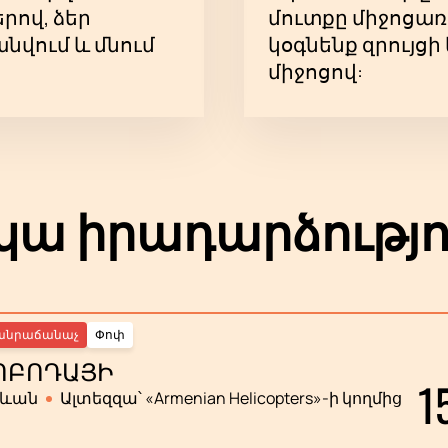
ով, ձեր
մուտքը միջոցառ
նվում և մնում
կօգնենք զրույց
միջոցով:
ա իրադարձությո
անրաճանաչ
Փոփ
ՈԲՈԴԱՅԻ
1
րևան
Ալտեզզա՝ «Armenian Helicopters»-ի կողմից