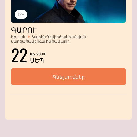
12+
ԳԱՐՈՒ
Երևան
Կարեն Դեմիրճյանի անվան
մարզահամերգային համալիր
22
եք, 20:00
ՍԵՊ
Գնել տոմսեր