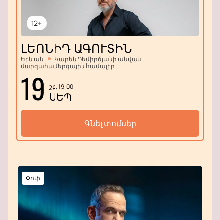
12+
ԼԵՈՆԻԴ ԱԳՈՒՏԻՆ
Երևան
Կարեն Դեմիրճյանի անվան
մարզահամերգային համալիր
19
շբ, 19:00
ՍԵՊ
Գնել տոմսեր
Փոփ