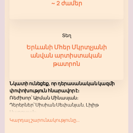
~
2 ժամեր
Տեղ
Երևանի Մհեր Մկրտչյանի
անվան արտիստական ​​
թատրոն
Նկատի ունեցեք, որ դերասանական կազմի
փոփոխություն հնարավոր է։
Ռեժիսոր՝ Արման Մինասյան։
Դերերներ՝ Սիսիան Սեփանյան, Լիլիթ
Սարգսյան։
Երևանի Մհեր Մկրտչյանի անվան
Կարդալ շարունակությունը...
արտիստական ​​թատրոնի «Անհեթեթություն