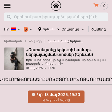
0
Համերգ
$
Երևան
HY
Օրացույց
հիմնական
Գովազդ
Զառանցանք երկուս...
«Զառանցանք երկուսի համար»
ներկայացման տոմսեր (Երևան)
Երևանի Մհեր Մկրտչյանի անվան արտիստական ​​
թատրոն
Պիես
16+
18 մայ 2025
19:30
ԱՎԵԼՈՒԹՅՈՒՆՆԵՐԸ
ՄՈՏԵՑՈՂ ՄԻՋՈՑԱՌՈՒՄՆԵՐ