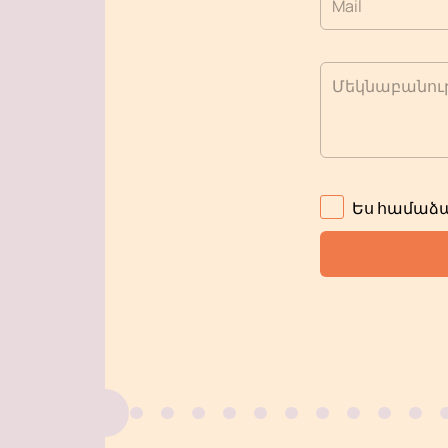
Mail
Մեկնաբանութ
Ես համաձա