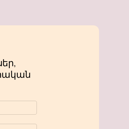
եր,
կան ​​