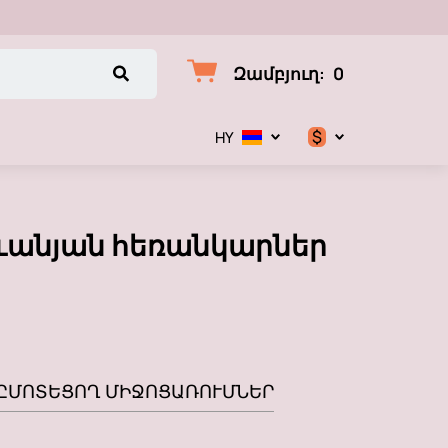
Զամբյուղ
:
0
$
HY
$
€
րևանյան հեռանկարներ
₽
Ը
ՄՈՏԵՑՈՂ ՄԻՋՈՑԱՌՈՒՄՆԵՐ