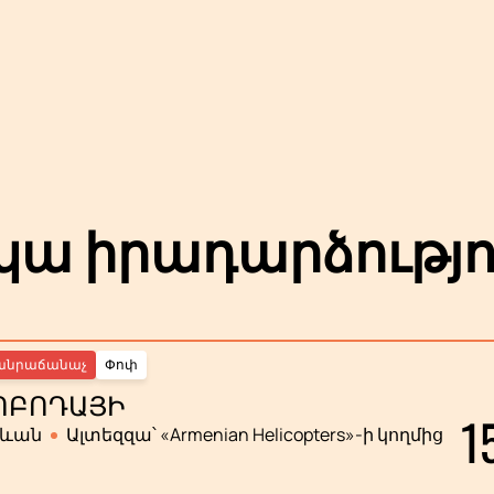
ա իրադարձությո
անրաճանաչ
Փոփ
ՈԲՈԴԱՅԻ
1
րևան
Ալտեզզա՝ «Armenian Helicopters»-ի կողմից