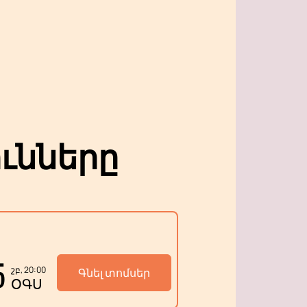
ւնները
5
շբ, 20:00
Գնել տոմսեր
ՕԳՍ