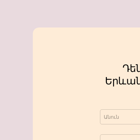
Դե
Երևան
Անուն