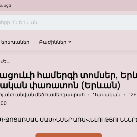
ասցե
երեխաներ
Բաժիններ
Ե...
Մացուևի համերգի տոմսեր, Ե
ական ​​փառատոն (Երևան)
յանի անվան մեծ համերգասրահ
Դասական
12+
:00
ՄԻՋՈՑԱՌՄԱՆ ՄԱՍԻՆ
ՄԵՐ ԱՌԱՎԵԼՈՒԹՅՈՒՆՆԵՐ