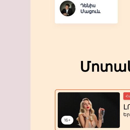
Դենիս
Մացուև
Մոտակ
Հ
Լ
Ե
16+