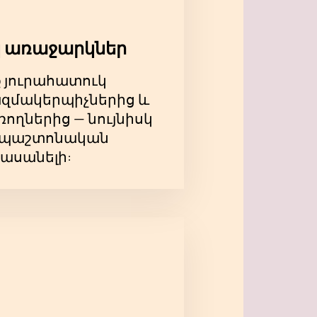
ումը Մացուևի կատարմամբ. սա
ւմ՝ բաց չթողնելու համար այս
 առաջարկներ
ք յուրահատուկ
զմակերպիչներից և
ողներից — նույնիսկ
ևս պաշտոնական
հասանելի: