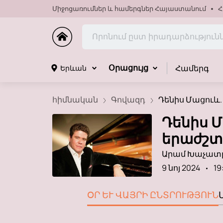
Միջոցառումներ և համերգներ Հայաստանում
Հ
Համերգ
Երևան
Օրացույց
հիմնական
Գովազդ
Դենիս Մացուև. «
Դենիս 
երաժշտ
Արամ Խաչատր
9 նոյ 2024
19
ՕՐ ԵՒ ՎԱՅՐԻ ԸՆՏՐՈՒԹՅՈՒՆ