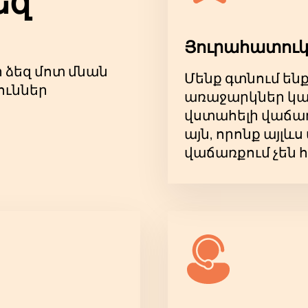
եզ
ոզիտորների ստեղծագործությունների կենդանի կատար
լի բաց թողնել:
եղերը: դահլիճ! Այժմ կարող եք տոմսեր գնել մեր կայքո
Յուրահատուկ
ջոցառումը:
ր ձեզ մոտ մնան
Մենք գտնում են
ուններ
առաջարկներ կա
վստահելի վաճառ
այն, որոնք այլ
վաճառքում չեն 