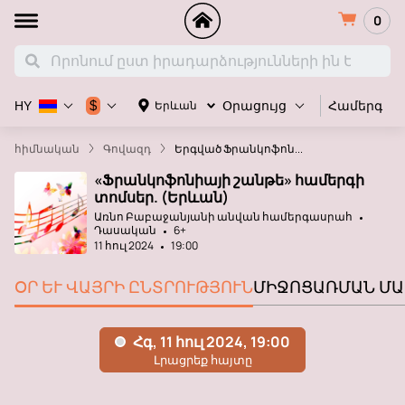
0
Համերգ
$
Երևան
HY
Օրացույց
հիմնական
Գովազդ
Երգված Ֆրանկոֆոն...
«Ֆրանկոֆոնիայի շանթե» համերգի
տոմսեր. (Երևան)
Առնո Բաբաջանյանի անվան համերգասրահ
Դասական
6+
11 հուլ 2024
19:00
ՕՐ ԵՒ ՎԱՅՐԻ ԸՆՏՐՈՒԹՅՈՒՆ
ՄԻՋՈՑԱՌՄԱՆ ՄԱ