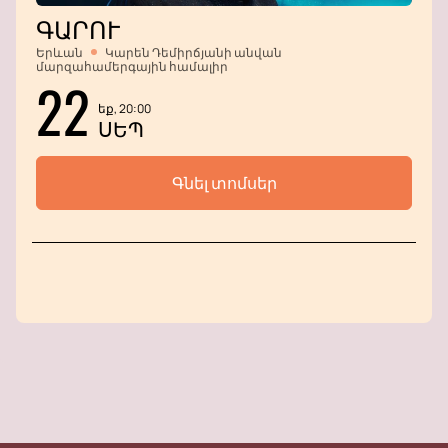
ԳԱՐՈՒ
Երևան
Կարեն Դեմիրճյանի անվան
մարզահամերգային համալիր
22
եք, 20:00
ՍԵՊ
Գնել տոմսեր