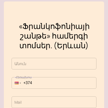
«Ֆրանկոֆոնիայի
շանթե» համերգի
տոմսեր. (Երևան)
Անուն
Հեռախոս
Mail