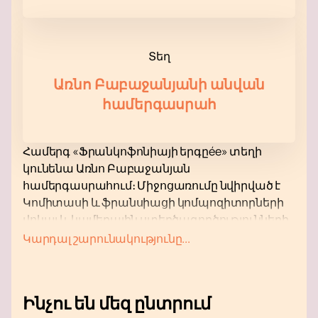
Տեղ
Առնո Բաբաջանյանի անվան
համերգասրահ
Համերգ «Ֆրանկոֆոնիայի երգըée» տեղի
կունենա Առնո Բաբաջանյան
համերգասրահում։ Միջոցառումը նվիրված է
Կոմիտասի և ֆրանսիացի կոմպոզիտորների
վոկալ և կամերային ստեղծագործությունների
կատարմանը։ Ծրագրին կմասնակցեն
Կարդալ շարունակությունը...
Երեւանի Կոմիտասի անվան պետական ​​
կոնսերվատորիայի ուսանողներն ու
շրջանավարտները։ Այս համերգը բացառիկ
Ինչու են մեզ ընտրում
հնարավորություն է տալիս վայելելու