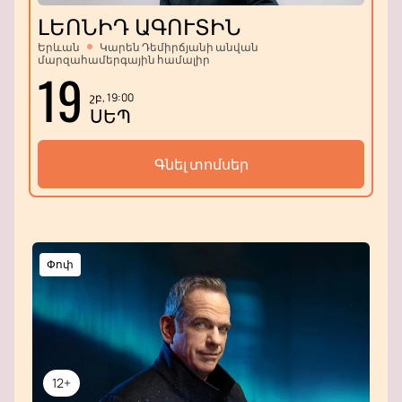
ԼԵՈՆԻԴ ԱԳՈՒՏԻՆ
Երևան
Կարեն Դեմիրճյանի անվան
մարզահամերգային համալիր
19
շբ, 19:00
ՍԵՊ
Գնել տոմսեր
Փոփ
12+