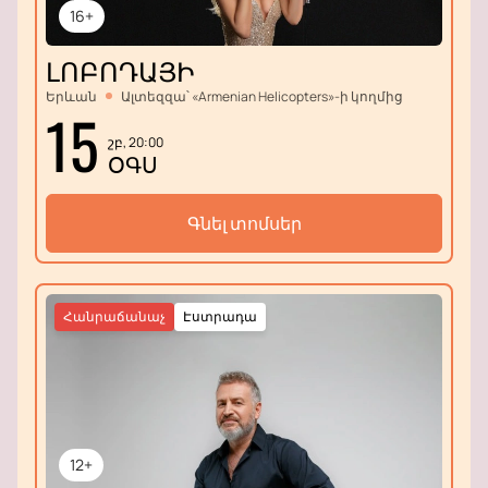
16+
ԼՈԲՈԴԱՅԻ
Երևան
Ալտեզզա՝ «Armenian Helicopters»-ի կողմից
15
շբ, 20:00
ՕԳՍ
Գնել տոմսեր
Հանրաճանաչ
Էստրադա
12+