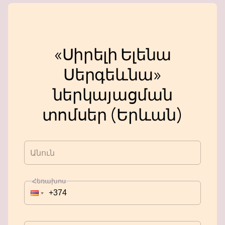
«Սիրելի Ելենա
Սերգեևնա»
ներկայացման
տոմսեր (Երևան)
Անուն
Հեռախոս