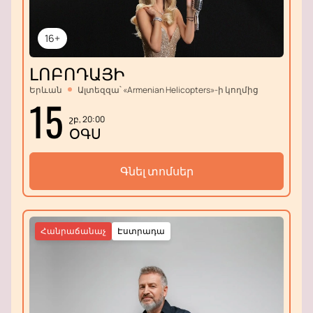
16+
ԼՈԲՈԴԱՅԻ
Երևան
Ալտեզզա՝ «Armenian Helicopters»-ի կողմից
15
շբ, 20:00
ՕԳՍ
Գնել տոմսեր
Հանրաճանաչ
Էստրադա