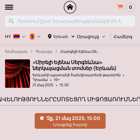
0
Համերգ
$
Երևան
HY
Օրացույց
հիմնական
Գովազդ
Հարգելի Ելենա Սե...
«Սիրելի Ելենա Սերգեևնա»
ներկայացման տոմսեր (Երևան)
Երևանի պատանի հանդիսատեսի թատրոն
Դրամա
16+
21 մայ 2025
15:00
ԱՎԵԼՈՒԹՅՈՒՆՆԵՐԸ
ՄՈՏԵՑՈՂ ՄԻՋՈՑԱՌՈՒՄՆԵՐ