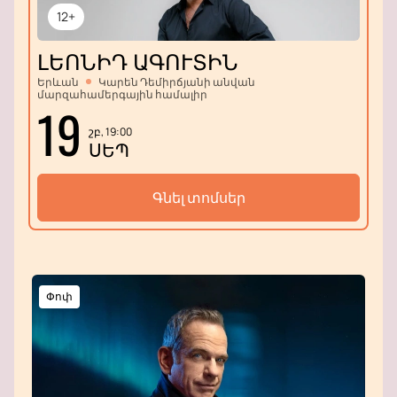
12+
ԼԵՈՆԻԴ ԱԳՈՒՏԻՆ
Երևան
Կարեն Դեմիրճյանի անվան
մարզահամերգային համալիր
19
շբ, 19:00
ՍԵՊ
Գնել տոմսեր
Փոփ