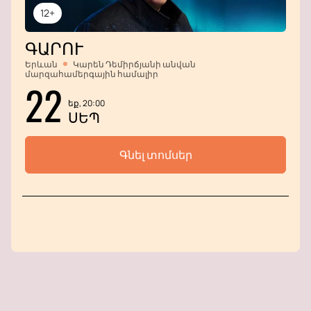
12+
ԳԱՐՈՒ
Երևան
Կարեն Դեմիրճյանի անվան
մարզահամերգային համալիր
22
եք, 20:00
ՍԵՊ
Գնել տոմսեր