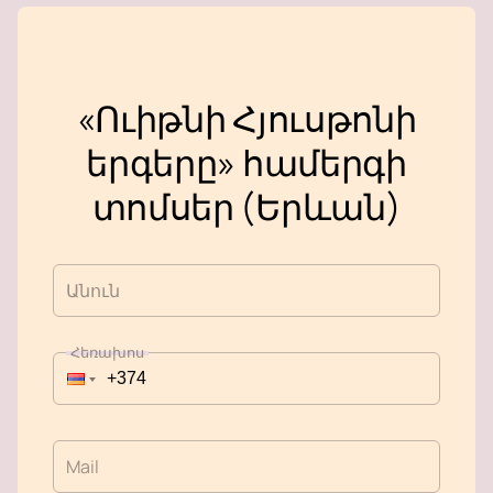
«Ուիթնի Հյուսթոնի
երգերը» համերգի
տոմսեր (Երևան)
Անուն
Հեռախոս
Mail