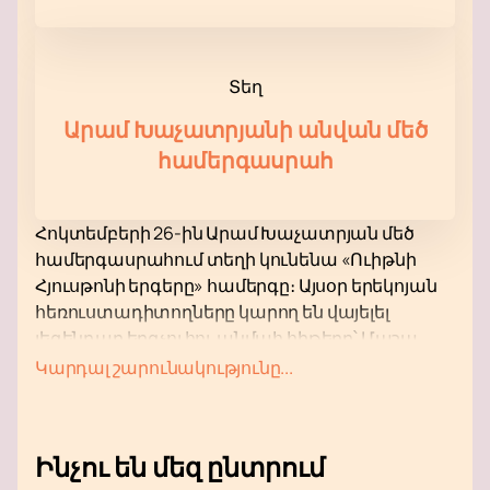
Տեղ
Արամ Խաչատրյանի անվան մեծ
համերգասրահ
Հոկտեմբերի 26-ին Արամ Խաչատրյան մեծ
համերգասրահում տեղի կունենա «Ուիթնի
Հյուսթոնի երգերը» համերգը։ Այսօր երեկոյան
հեռուստադիտողները կարող են վայելել
լեգենդար երգչուհու անմահ հիթերը՝ Մաշա
Մնջոյանի կատարմամբ։ Համերգին
Կարդալ շարունակությունը...
կմասնակցի Հայաստանի հանրային ռադիոյի
և հեռուստատեսության էստրադային
սիմֆոնիկ նվագախումբը՝ ՀՀ ժողովրդական
Ինչու են մեզ ընտրում
արտիստ Երվանդ Երզնկյանի