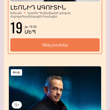
ԼԵՈՆԻԴ ԱԳՈՒՏԻՆ
Երևան
Կարեն Դեմիրճյանի անվան
մարզահամերգային համալիր
19
շբ, 19:00
ՍԵՊ
Գնել տոմսեր
Փոփ
12+