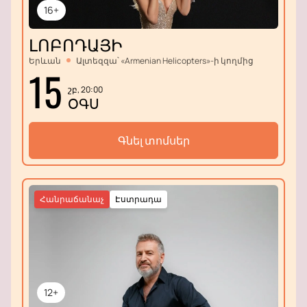
16+
ԼՈԲՈԴԱՅԻ
Երևան
Ալտեզզա՝ «Armenian Helicopters»-ի կողմից
15
շբ, 20:00
ՕԳՍ
Գնել տոմսեր
Հանրաճանաչ
Էստրադա
12+