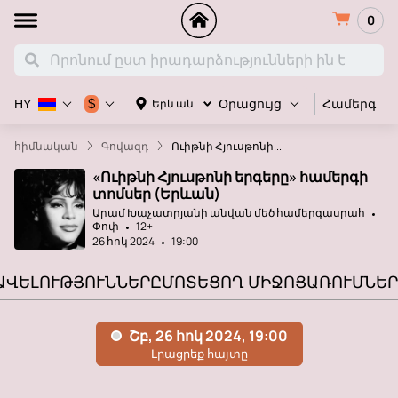
0
Համերգ
$
Երևան
HY
Օրացույց
հիմնական
Գովազդ
Ուիթնի Հյուսթոնի...
«Ուիթնի Հյուսթոնի երգերը» համերգի
տոմսեր (Երևան)
Արամ Խաչատրյանի անվան մեծ համերգասրահ
Փոփ
12+
26 հոկ 2024
19:00
ԱՎԵԼՈՒԹՅՈՒՆՆԵՐԸ
ՄՈՏԵՑՈՂ ՄԻՋՈՑԱՌՈՒՄՆԵՐ