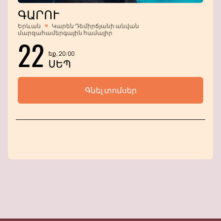
ԳԱՐՈՒ
Երևան
Կարեն Դեմիրճյանի անվան
մարզահամերգային համալիր
22
եք, 20:00
ՍԵՊ
Գնել տոմսեր