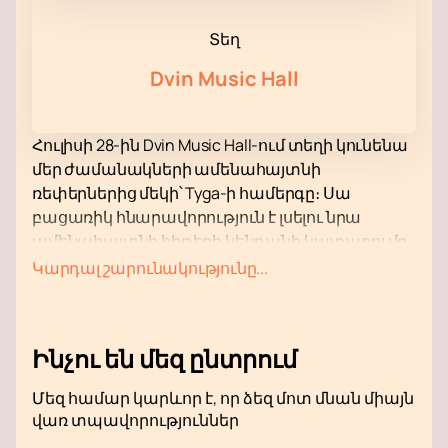
Տեղ
Dvin Music Hall
Հուլիսի 28-ին Dvin Music Hall-ում տեղի կունենա
մեր ժամանակների ամենահայտնի
ռեփերներից մեկի՝ Tyga-ի համերգը։ Սա
բացառիկ հնարավորություն է լսելու նրա
ամենահայտնի հիթերի կենդանի կատարումը,
ինչպիսիք են «Taste», «Rack City», «Ayy Macarena»,
Կարդալ շարունակությունը...
«Loco Contigo» և «Freaky Deaky»: Համերգը
խոստանում է լինել անմոռանալի
իրադարձություն՝ լի էներգիայով և մղումով:
Ինչու են մեզ ընտրում
Dvin Music Hall — ժամանակակից վայր, որը
հայտնի է միջոցառումների կազմակերպման
Մեզ համար կարևոր է, որ ձեզ մոտ մնան միայն
բարձր չափանիշներով: Սրահը հագեցած է
վառ տպավորություններ
առաջադեմ ձայնային և լուսային