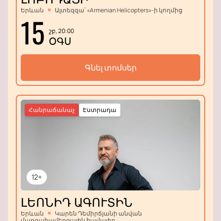
Երևան
Ալտեզզա՝ «Armenian Helicopters»-ի կողմից
15
շբ, 20:00
ՕԳՍ
Գնել տոմսեր
Հանրաճանաչ
Էստրադա
12+
ԼԵՈՆԻԴ ԱԳՈՒՏԻՆ
Երևան
Կարեն Դեմիրճյանի անվան
մարզահամերգային համալիր