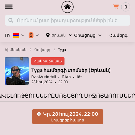
0
Համերգ
$
Երևան
HY
Օրացույց
հիմնական
Գովազդ
Tyga
Հանրաճանաչ
Tyga համերգի տոմսեր (Երևան)
Dvin Music Hall
Ռեփ
18+
28 հուլ 2024
22:00
ԱՎԵԼՈՒԹՅՈՒՆՆԵՐԸ
ՄՈՏԵՑՈՂ ՄԻՋՈՑԱՌՈՒՄՆԵՐ