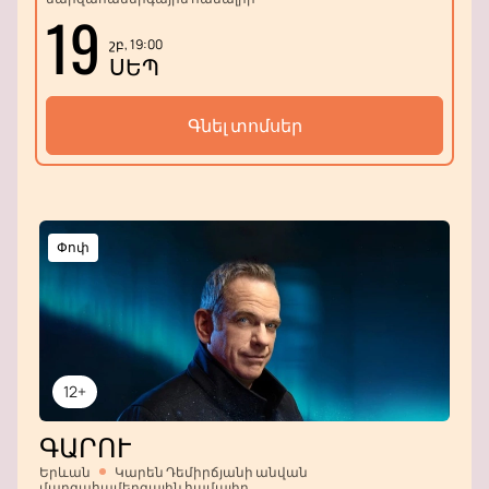
19
շբ, 19:00
ՍԵՊ
Գնել տոմսեր
Փոփ
12+
ԳԱՐՈՒ
Երևան
Կարեն Դեմիրճյանի անվան
մարզահամերգային համալիր