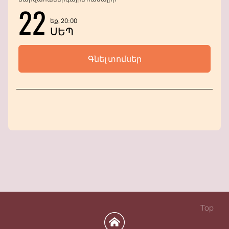
22
եք, 20:00
ՍԵՊ
Գնել տոմսեր
Top