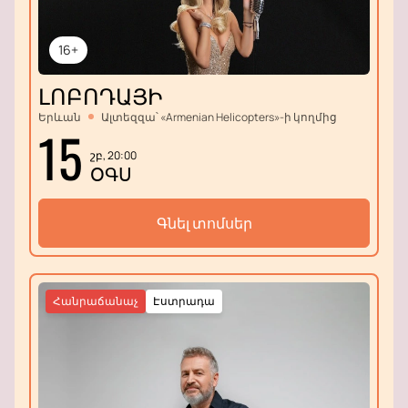
16+
ԼՈԲՈԴԱՅԻ
Երևան
Ալտեզզա՝ «Armenian Helicopters»-ի կողմից
15
շբ, 20:00
ՕԳՍ
Գնել տոմսեր
Հանրաճանաչ
Էստրադա