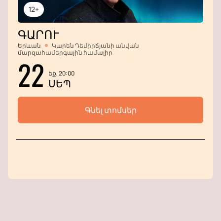
12+
ԳԱՐՈՒ
Երևան
Կարեն Դեմիրճյանի անվան
մարզահամերգային համալիր
22
եք, 20:00
ՍԵՊ
Գնել տոմսեր