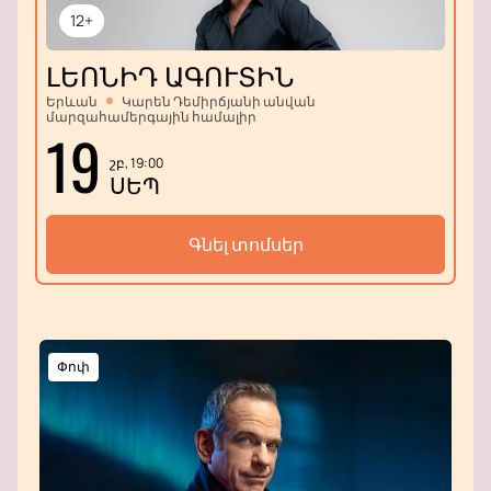
12+
ԼԵՈՆԻԴ ԱԳՈՒՏԻՆ
Երևան
Կարեն Դեմիրճյանի անվան
մարզահամերգային համալիր
19
շբ, 19:00
ՍԵՊ
Գնել տոմսեր
Փոփ