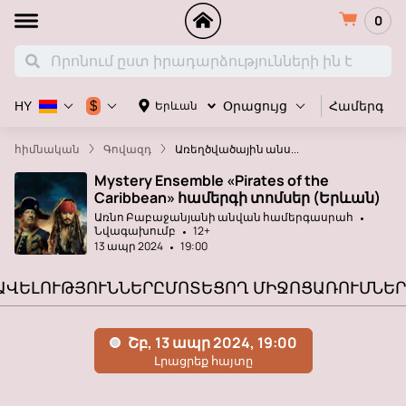
0
Համերգ
$
Երևան
HY
Օրացույց
հիմնական
Գովազդ
Առեղծվածային անս...
Mystery Ensemble «Pirates of the
Caribbean» համերգի տոմսեր (Երևան)
Առնո Բաբաջանյանի անվան համերգասրահ
Նվագախումբ
12+
13 ապր 2024
19:00
ԱՎԵԼՈՒԹՅՈՒՆՆԵՐԸ
ՄՈՏԵՑՈՂ ՄԻՋՈՑԱՌՈՒՄՆԵՐ