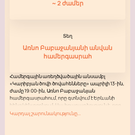
~
2 ժամեր
Տեղ
Առնո Բաբաջանյանի անվան
համերգասրահ
Համերգային առեղծվածային անսամբլ
«Կարիբյան ծովի ծովահենները» ապրիլի 13-ին,
ժամը 19:00-ին, Առնո Բաբաջանյան
համերգասրահում, որը գտնվում է Երևանի
հենց կենտրոնում։ Սա իրադարձություն է, որը
չպետք է բաց թողնել:
Կարդալ շարունակությունը...
Mystery Ensemble-ը Երևանի ամենահայտնի
նվագախմբերից է, որը հրավիրում է ձեզ հուզիչ
ճանապարհորդության հանրաճանաչ