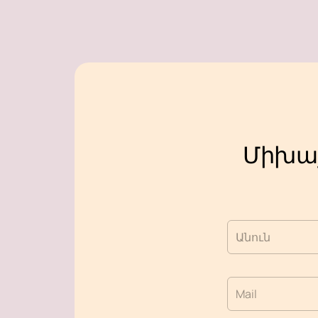
Միխայ
Անուն
Mail