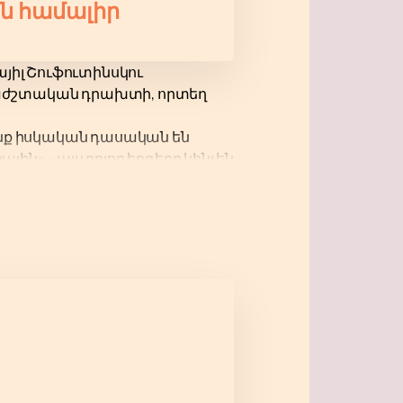
ն համալիր
յիլ Շուֆուտինսկու
րաժշտական ​​դրախտի, որտեղ
ոնք իսկական դասական են
ին» - այս բոլոր երգերը կհնչեն
իրի ընդարձակ և ժամանակակից
րը երաշխավորում է
նք հնարավորինս պարզ և