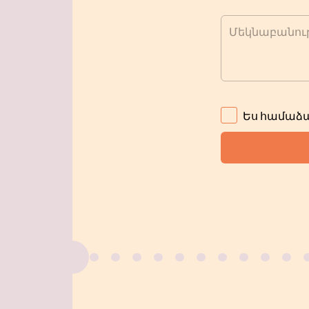
Մեկնաբանութ
Ես համաձա