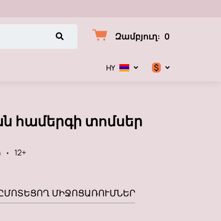
Զամբյուղ
:
0
$
HY
$
€
ան համերգի տոմսեր
₽
n
12+
Ը
ՄՈՏԵՑՈՂ ՄԻՋՈՑԱՌՈՒՄՆԵՐ