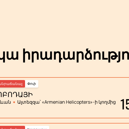
ա իրադարձությո
անրաճանաչ
Փոփ
ՈԲՈԴԱՅԻ
1
րևան
Ալտեզզա՝ «Armenian Helicopters»-ի կողմից