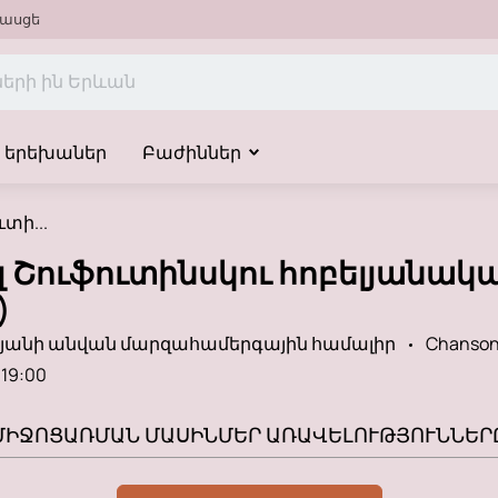
ասցե
երեխաներ
Բաժիններ
տի...
 Շուֆուտինսկու հոբելյանակ
)
ճյանի անվան մարզահամերգային համալիր
Chanso
19:00
ՄԻՋՈՑԱՌՄԱՆ ՄԱՍԻՆ
ՄԵՐ ԱՌԱՎԵԼՈՒԹՅՈՒՆՆԵՐ