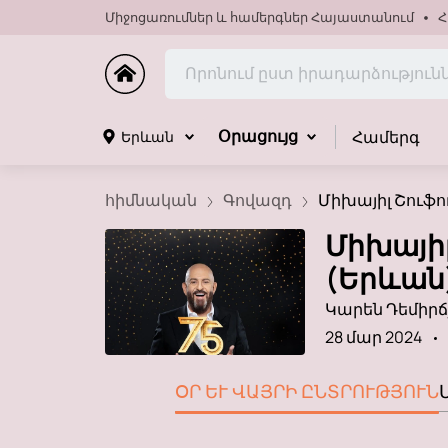
Միջոցառումներ և համերգներ Հայաստանում
Հ
Համերգ
Երևան
Օրացույց
հիմնական
Գովազդ
Միխայիլ Շուֆու
Միխայիլ
(Երևան
Կարեն Դեմիր
28 մար 2024
ՕՐ ԵՒ ՎԱՅՐԻ ԸՆՏՐՈՒԹՅՈՒՆ