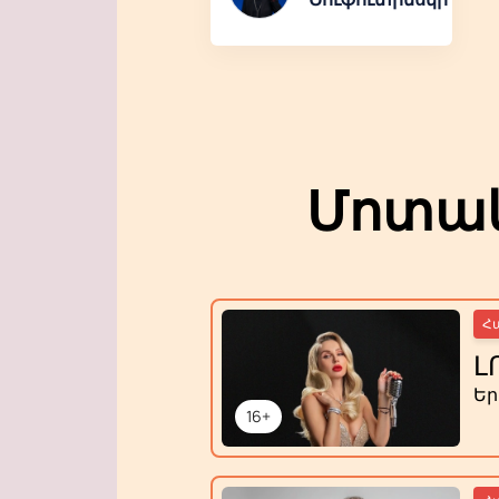
Մոտակ
Հ
Լ
Ե
16+