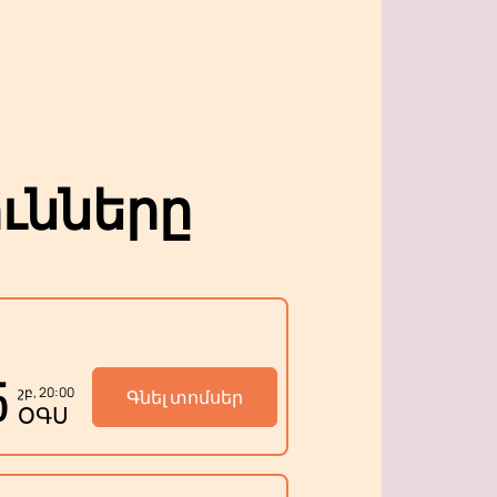
ւնները
5
շբ, 20:00
Գնել տոմսեր
ՕԳՍ