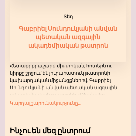
Տեղ
Գաբրիել Սունդուկյանի անվան
պետական ​​ազգային
ակադեմիական թատրոն
Հետաքրքրաշարժ միստիկան, հոտերն ու
կիրքը շրջում են յուրահատուկ թատրոնի
կախարդական միջանցքներով. Գաբրիել
Սունդուկյանի անվան պետական ​​ազգային
ակադեմիական թատրոնի «Օծանելիք»
ներկայացումը անմոռանալի իրադարձություն
Կարդալ շարունակությունը...
է, որն անկասկած կդառնա ձեր
ստեղծագործական ճանապարհի
գագաթնակետը։ Մոռացեք այն ամենի մասին,
Ինչու են մեզ ընտրում
ինչ նախկինում երբևէ տեսել կամ լսել եք, միայն