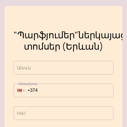
"Պարֆյումեր"ներկայա
տոմսեր (Երևան)
Անուն
Հեռախոս
Mail