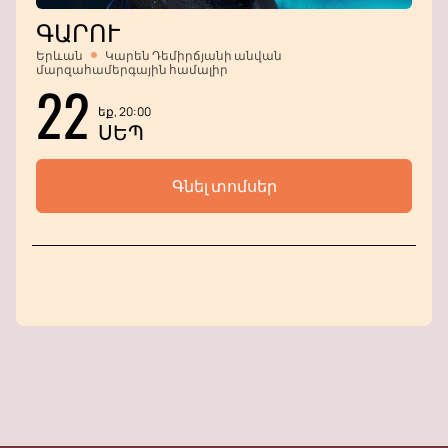
ԳԱՐՈՒ
Երևան
Կարեն Դեմիրճյանի անվան
մարզահամերգային համալիր
22
եք, 20:00
ՍԵՊ
Գնել տոմսեր