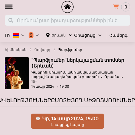
0
Համերգ
$
Երևան
HY
Օրացույց
հիմնական
Գովազդ
Պարֆյումեր
"Պարֆյումեր"ներկայացման տոմսեր
(Երևան)
Գաբրիել Սունդուկյանի անվան պետական ​​
ազգային ակադեմիական թատրոն
Դրամա
16+
14 ապր 2024
19:00
ԱՎԵԼՈՒԹՅՈՒՆՆԵՐԸ
ՄՈՏԵՑՈՂ ՄԻՋՈՑԱՌՈՒՄՆԵՐ