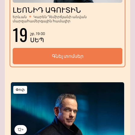
ԼԵՈՆԻԴ ԱԳՈՒՏԻՆ
Երևան
Կարեն Դեմիրճյանի անվան
մարզահամերգային համալիր
19
շբ, 19:00
ՍԵՊ
Գնել տոմսեր
Փոփ
12+