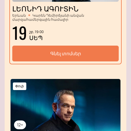
ԼԵՈՆԻԴ ԱԳՈՒՏԻՆ
Երևան
Կարեն Դեմիրճյանի անվան
մարզահամերգային համալիր
19
շբ, 19:00
ՍԵՊ
Գնել տոմսեր
Փոփ
12+