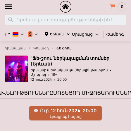
0
Համերգ
$
Երևան
HY
Օրացույց
հիմնական
Գովազդ
Ֆե Շոու
"Ֆե-շոու"ներկայացման տոմսեր
(Երևան)
Երևանի պետական կամերային թատրոն
Մյուզիքլ
18+
12 հուն 2024
20:00
ԱՎԵԼՈՒԹՅՈՒՆՆԵՐԸ
ՄՈՏԵՑՈՂ ՄԻՋՈՑԱՌՈՒՄՆԵՐ