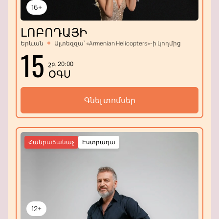
16+
ԼՈԲՈԴԱՅԻ
Երևան
Ալտեզզա՝ «Armenian Helicopters»-ի կողմից
15
շբ, 20:00
ՕԳՍ
Գնել տոմսեր
Հանրաճանաչ
Էստրադա
12+