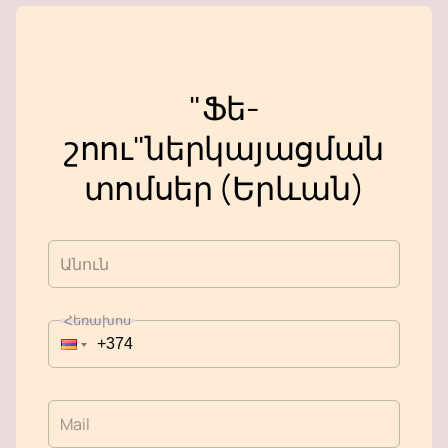
"Ֆե-
շոու"ներկայացման
տոմսեր (Երևան)
Անուն
Հեռախոս
Mail