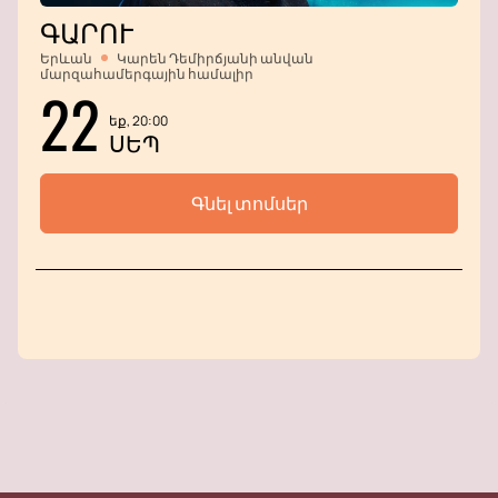
ԳԱՐՈՒ
Երևան
Կարեն Դեմիրճյանի անվան
մարզահամերգային համալիր
22
եք, 20:00
ՍԵՊ
Գնել տոմսեր