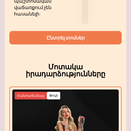
պաշտոնական
վաճառքի համակարգ, որտեղ դուք կարող եք
վաճառքում չեն
ընտրել ձեր նախընտրած վայրը և վճարել
հասանելի:
տոմսերի համար մի քանի կտտոցով:
Բաց մի թողեք "Ֆե-շոու" - ի հուզիչ
երաժշտական շոուի մի մասը: Համեցեք Ձեր
Ընտրել տոմսեր
ընկերների կամ ընտանիքի հետ, Վայելեք
հիասքանչ սենյակները և անցկացրեք
անմոռանալի երեկո բազմազան
երաժշտության և պարի հնչյունների ներքո:
Մոտակա
իրադարձությունները
Հանրաճանաչ
Փոփ