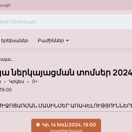
ասցե
երեխաներ
Բաժիններ
այա...
յա ներկայացման տոմսեր 2024
ս
Կրկես
0+
19:00
ՄԻՋՈՑԱՌՄԱՆ ՄԱՍԻՆ
ՄԵՐ ԱՌԱՎԵԼՈՒԹՅՈՒՆՆԵՐ