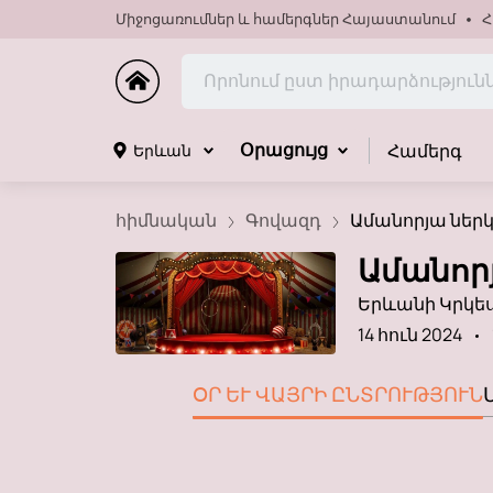
Միջոցառումներ և համերգներ Հայաստանում
Հ
Համերգ
Երևան
Օրացույց
հիմնական
Գովազդ
Ամանորյա ներկ
Ամանոր
Երևանի Կրկե
14 հուն 2024
ՕՐ ԵՒ ՎԱՅՐԻ ԸՆՏՐՈՒԹՅՈՒՆ