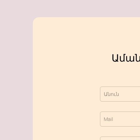
Աման
Անուն
Mail