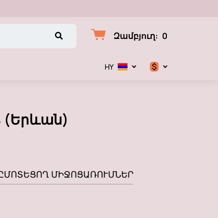
Զամբյուղ
:
0
$
HY
$
€
 (Երևան)
₽
Ը
ՄՈՏԵՑՈՂ ՄԻՋՈՑԱՌՈՒՄՆԵՐ