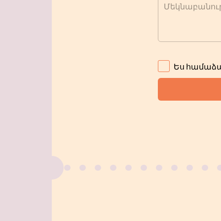
Մեկնաբանութ
Ես համաձա