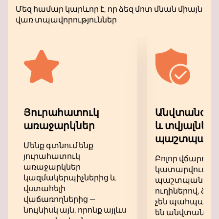
ստեղծագործությունները և ժողովրդական
Մեզ համար կարևոր է, որ ձեզ մոտ մնան միայն
երաժշտություն, որոնք արդյունքում մեզ
վառ տպավորություններ
բացահայտում են դասական երաժշտության
իրական գեղեցկությունն ու ուժը:
Զգացեք յուրաքանչյուր նոտայի ուժը, թող
Աննա Բաբայանի համերգի խոցող մեղեդիները
լցնեն ձեր հոգին։ Նրա եզակի հմտությունը, մեծ
փորձը և անհերքելի տաղանդը թափանցում են
յուրաքանչյուր ստեղծագործություն՝ ստիպելով
հանդիսատեսի սրտերը բաբախել հաջորդ
Յուրահատուկ
Անվտանգ վ
նոտայի ակնկալիքով: Նա շատ է վերաբերվում
առաջարկներ
և տվյալներ
իր կատարած ստեղծագործություններին, և
պաշտպանու
սա իսկական գանձ է բոլոր նրանց համար,
Մենք գտնում ենք
ովքեր սիրում և գնահատում են դասական
յուրահատուկ
Բոլոր վճարում
երաժշտությունը:
առաջարկներ
կատարվում են
կազմակերպիչներից և
պաշտպանվա
վստահելի
ուղիներով, ձեր
վաճառողներից —
չեն պահպանվու
նույնիսկ այն, որոնք այլևս
են անվտանգ: