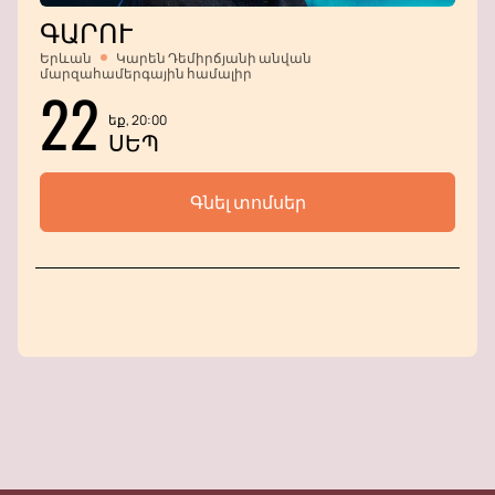
ԳԱՐՈՒ
Երևան
Կարեն Դեմիրճյանի անվան
մարզահամերգային համալիր
22
եք, 20:00
ՍԵՊ
Գնել տոմսեր