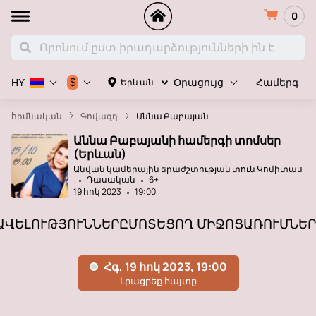
0
Համերգ
$
Երևան
HY
Օրացույց
հիմնական
Գովազդ
Աննա Բաբայան
Աննա Բաբայանի համերգի տոմսեր
(Երևան)
Անվան կամերային երաժշտության տուն Կոմիտաս
Դասական
6+
19 հոկ 2023
19:00
ԱՎԵԼՈՒԹՅՈՒՆՆԵՐԸ
ՄՈՏԵՑՈՂ ՄԻՋՈՑԱՌՈՒՄՆԵՐ