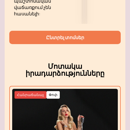
պաշտոնական
վաճառքում չեն
հասանելի:
Ընտրել տոմսեր
Մոտակա
իրադարձությունները
Հանրաճանաչ
Փոփ