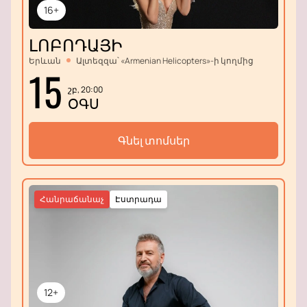
16+
ԼՈԲՈԴԱՅԻ
Երևան
Ալտեզզա՝ «Armenian Helicopters»-ի կողմից
15
շբ, 20:00
ՕԳՍ
Գնել տոմսեր
Հանրաճանաչ
Էստրադա
12+