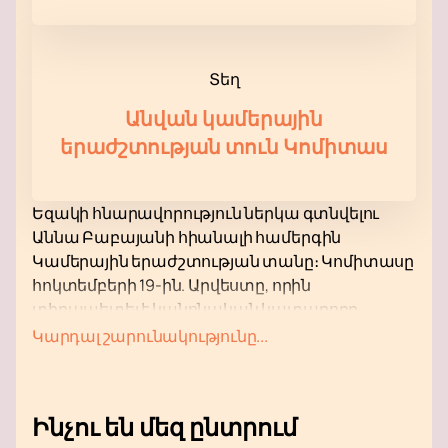
Տեղ
Անվան կամերային
երաժշտության տուն Կոմիտաս
Եզակի հնարավորություն ներկա գտնվելու
Աննա Բաբայանի հիանալի համերգին
Կամերային երաժշտության տանը։ Կոմիտասը
հոկտեմբերի 19-ին. Արվեստը, որին
տիրապետել է կանոնական կատարողը,
ունակ է հմայել նույնիսկ
Կարդալ շարունակությունը...
ամենախստապահանջ հանդիսատեսին։
Գերազանց համերգային ծրագրում
ընդգրկված են Պարմինի, Միրզոյանի,
Ինչու են մեզ ընտրում
Հովհաննիսյանի, Սամվելյանի, Աճեմյանի