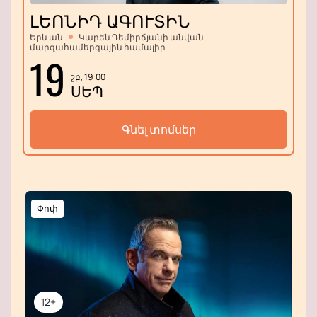
ԼԵՈՆԻԴ ԱԳՈՒՏԻՆ
Երևան
Կարեն Դեմիրճյանի անվան
մարզահամերգային համալիր
19
շբ, 19:00
ՍԵՊ
Գնել տոմսեր
Փոփ
12+