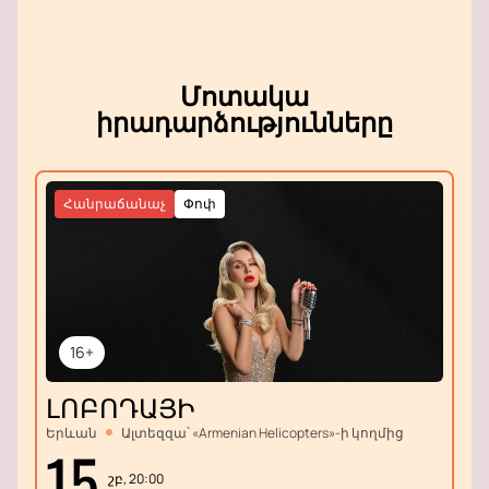
կայանալիք պարային մեծ փառատոնին:
Մոտակա
իրադարձությունները
Հանրաճանաչ
Փոփ
16+
ԼՈԲՈԴԱՅԻ
Երևան
Ալտեզզա՝ «Armenian Helicopters»-ի կողմից
15
շբ, 20:00