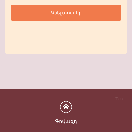
Գնել տոմսեր
Top
Գովազդ