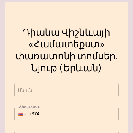
Դիանա Վիշնևայի
«Համատեքստ»
փառատոնի տոմսեր.
Նյութ (Երևան)
Անուն
Հեռախոս