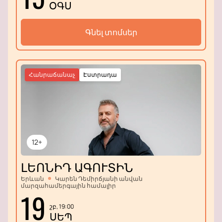
ՕԳՍ
Գնել տոմսեր
Հանրաճանաչ
Էստրադա
12+
ԼԵՈՆԻԴ ԱԳՈՒՏԻՆ
Երևան
Կարեն Դեմիրճյանի անվան
մարզահամերգային համալիր
19
շբ, 19:00
ՍԵՊ