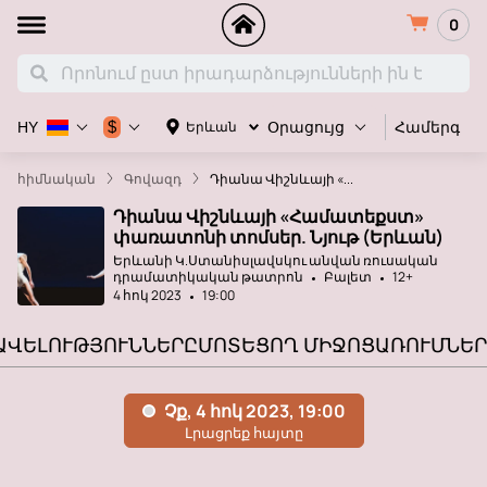
0
Համերգ
$
Երևան
HY
Օրացույց
հիմնական
Գովազդ
Դիանա Վիշնևայի «...
Դիանա Վիշնևայի «Համատեքստ»
փառատոնի տոմսեր. Նյութ (Երևան)
Երևանի Կ.Ստանիսլավսկու անվան ռուսական
դրամատիկական թատրոն
Բալետ
12+
4 հոկ 2023
19:00
ԱՎԵԼՈՒԹՅՈՒՆՆԵՐԸ
ՄՈՏԵՑՈՂ ՄԻՋՈՑԱՌՈՒՄՆԵՐ