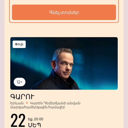
Գնել տոմսեր
Փոփ
12+
ԳԱՐՈՒ
Երևան
Կարեն Դեմիրճյանի անվան
մարզահամերգային համալիր
22
եք, 20:00
ՍԵՊ