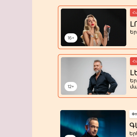
Հ
Լ
Ե
16+
Հ
Լ
Ե
մա
12+
Փ
Գ
Եր