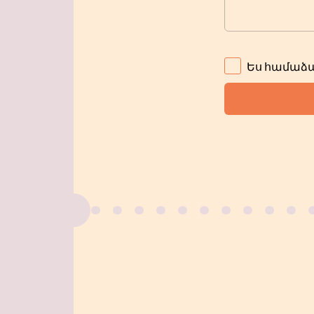
Ես համաձա