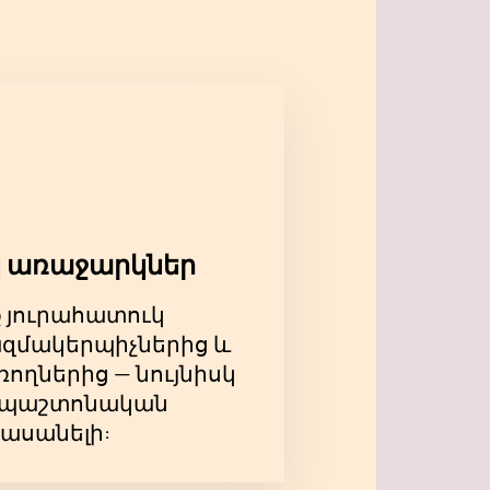
դավոր GUF & ndash; ոչ միայն
ոֆեսիոնալիզմով և անմոռանալի
ժշտական ​​մոգությունը, և նրա
ւթյունը: Եկեք և սուզվեք
երգի տոմսերը հիմա մեր
ենք ձեզ ապրիլի 6-ին
 առաջարկներ
ք յուրահատուկ
զմակերպիչներից և
ողներից — նույնիսկ
ևս պաշտոնական
հասանելի: