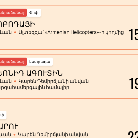
անրաճանաչ
Փոփ
ՈԲՈԴԱՅԻ
1
րևան
Ալտեզզա՝ «Armenian Helicopters»-ի կողմից
անրաճանաչ
Էստրադա
ԵՈՆԻԴ ԱԳՈՒՏԻՆ
1
րևան
Կարեն Դեմիրճյանի անվան
րզահամերգային համալիր
ոփ
ԱՐՈՒ
2
ևան
Կարեն Դեմիրճյանի անվան