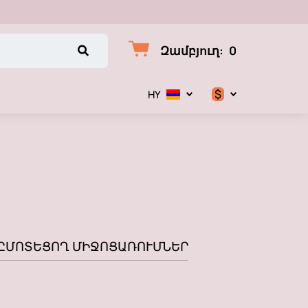
Զամբյուղ
:
0
$
HY
$
€
₽
Ը
ՄՈՏԵՑՈՂ ՄԻՋՈՑԱՌՈՒՄՆԵՐ