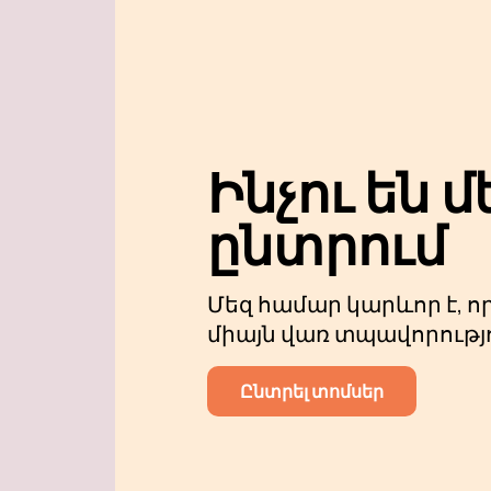
բերել միլիոնավոր երկրպագուն
ռեփ կատարող, նա & ndash; իր
GUF համերգ– Սա եզակի շոու է,
էներգիայով։ Ամբողջ կատարման 
հետ դուք կսուզվեք կրքի և անզ
Ուրեմն բաց մի թողեք այս հետ
Ինչու են մ
բոցավառ երաժշտության աշխարհ
կայքում և երաշխավորված կստ
ընտրում
կայանալիք համերգին Երևանում 
Մեզ համար կարևոր է, ո
միայն վառ տպավորությ
Ընտրել տոմսեր