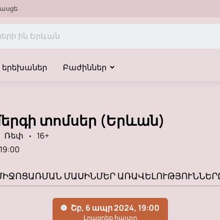
ասցե
երեխաներ
Բաժիններ
մերգի տոմսեր (Երևան)
Ռեփ
16+
19:00
ՄԻՋՈՑԱՌՄԱՆ ՄԱՍԻՆ
ՄԵՐ ԱՌԱՎԵԼՈՒԹՅՈՒՆՆԵՐ