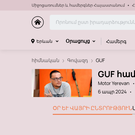
Միջոցառումներ և համերգներ Հայաստանում
Հ
Համերգ
Երևան
Օրացույց
հիմնական
Գովազդ
GUF
GUF հա
Motor Yerevan
6 ապր 2024
ՕՐ ԵՒ ՎԱՅՐԻ ԸՆՏՐՈՒԹՅՈՒՆ