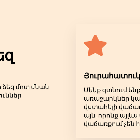
երի կողմից ամբողջ աշխարհում: Խարիզմատիկ եւ տաղան
 ժամանակի իսկական երևույթ:
 որը չի կարելի բաց թողնել: Նա ձեզ կզարմացնի իր պր
ընթացքում GUF-ը ձեզ ցույց կտա, թե ինչ է իրական երա
ուսպ բերկրանքի մթնոլորտում:
աքրքիր իրադարձության ականատեսը լինելու հնարավորո
եզ
՝ լի մղումով և լավ տրամադրությամբ: Գնեք GUF համ
անաք դրական հույզեր և անմոռանալի փորձ: Սպասում 
«Motor Yerevan» վայրում։
Յուրահատուկ
ր ձեզ մոտ մնան
Մենք գտնում են
ուններ
առաջարկներ կա
վստահելի վաճառ
այն, որոնք այլ
վաճառքում չեն 