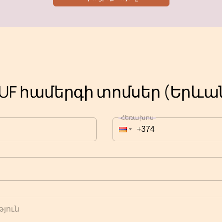
UF համերգի տոմսեր (Երևա
Հեռախոս
յուն