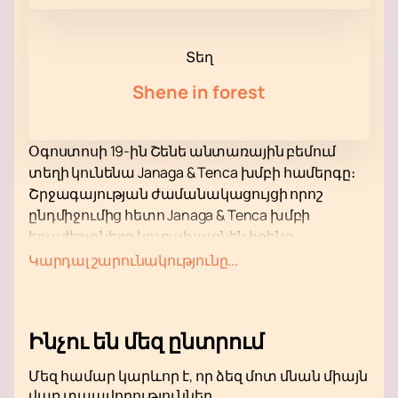
Տեղ
Shene in forest
Օգոստոսի 19-ին Շենե անտառային բեմում
տեղի կունենա Janaga & Tenca խմբի համերգը։
Շրջագայության ժամանակացույցի որոշ
ընդմիջումից հետո Janaga & Tenca խմբի
երաժիշտները կուրախացնեն իրենց
երկրպագուներին նոր համերգային ծրագրով։
Կարդալ շարունակությունը...
Համերգային ծրագրում ընդգրկված էին
ինչպես հին, հայտնի և շատ երկրպագուների
կողմից սիրված ստեղծագործություններ,
Ինչու են մեզ ընտրում
այնպես էլ վերջին ստեղծագործությունները,
որոնք առաջին անգամ կլսեք համերգին։ Դուք
Մեզ համար կարևոր է, որ ձեզ մոտ մնան միայն
եզակի հնարավորություն կունենաք լսելու նոր
վառ տպավորություններ