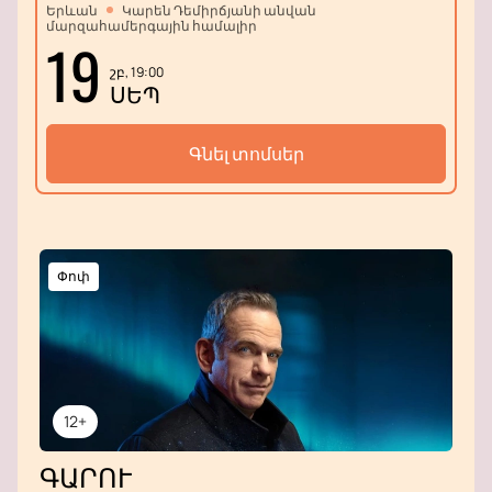
Երևան
Կարեն Դեմիրճյանի անվան
մարզահամերգային համալիր
19
շբ, 19:00
ՍԵՊ
Գնել տոմսեր
Փոփ
12+
ԳԱՐՈՒ