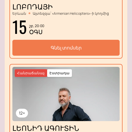
ԼՈԲՈԴԱՅԻ
Երևան
Ալտեզզա՝ «Armenian Helicopters»-ի կողմից
15
շբ, 20:00
ՕԳՍ
Գնել տոմսեր
Հանրաճանաչ
Էստրադա
12+
ԼԵՈՆԻԴ ԱԳՈՒՏԻՆ