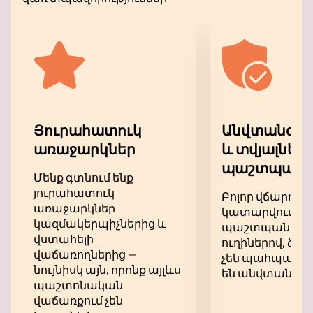
հետքեր առաջիններից:
Անտառում Shene-ի բեմում դուք կգտնեք
գերբարձր որակի ձայն և տպավորիչ լույս և
լազերային նվագակցություն և, իհարկե, Janaga
& Tenca-ի հմայքը:
Բեմի հետևում գտնվող մեծ էկրանները կօգնեն
շատ մանրամասն տեսնել այն ամենը, ինչ
կատարվում է դրա վրա:
Յուրահատուկ
Անվտանգ վ
առաջարկներ
և տվյալներ
պաշտպանու
Մենք գտնում ենք
յուրահատուկ
Բոլոր վճարում
առաջարկներ
կատարվում են
կազմակերպիչներից և
պաշտպանվա
վստահելի
ուղիներով, ձեր
վաճառողներից —
չեն պահպանվու
նույնիսկ այն, որոնք այլևս
են անվտանգ:
պաշտոնական
վաճառքում չեն