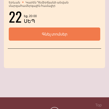
Երևան
Կարեն Դեմիրճյանի անվան
մարզահամերգային համալիր
22
եք, 20:00
ՍԵՊ
Գնել տոմսեր
Top