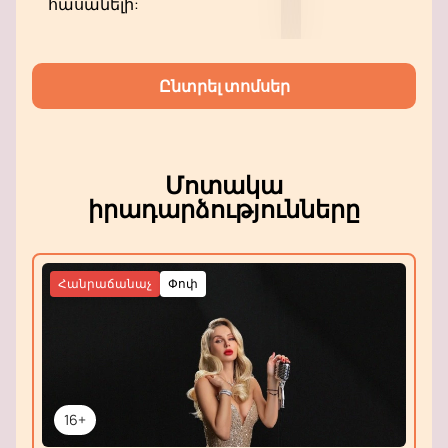
հասանելի:
Ընտրել տոմսեր
Մոտակա
իրադարձությունները
Հանրաճանաչ
Փոփ
16+