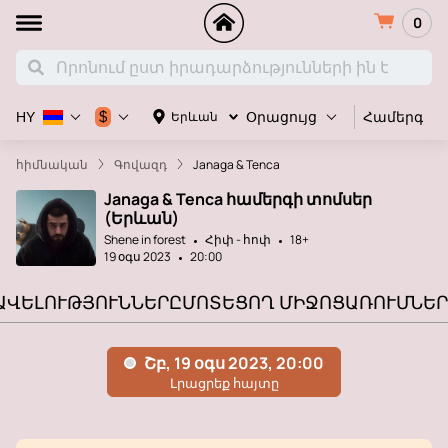
0
Համերգ
$
Երևան
HY
Օրացույց
հիմնական
Գովազդ
Janaga & Tenca
Janaga & Tenca համերգի տոմսեր
(Երևան)
Shene in forest
Հիփ - հոփ
18+
19 օգս 2023
20:00
ԱՎԵԼՈՒԹՅՈՒՆՆԵՐԸ
ՄՈՏԵՑՈՂ ՄԻՋՈՑԱՌՈՒՄՆԵՐ