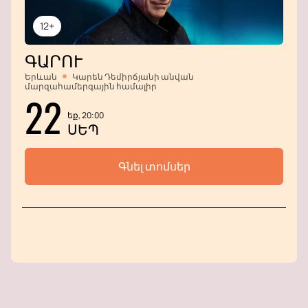
12+
ԳԱՐՈՒ
Երևան
Կարեն Դեմիրճյանի անվան
մարզահամերգային համալիր
22
եք, 20:00
ՍԵՊ
Գնել տոմսեր