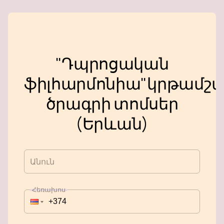
"Դպրոցական
ֆիլհարմոնիա"կրթամշա
ծրագրի տոմսեր
(Երևան)
Անուն
Հեռախոս