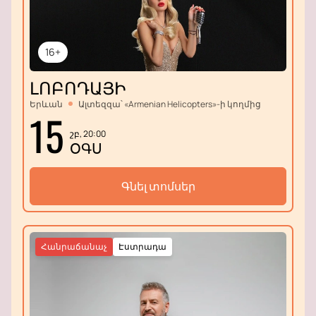
16+
ԼՈԲՈԴԱՅԻ
Երևան
Ալտեզզա՝ «Armenian Helicopters»-ի կողմից
15
շբ, 20:00
ՕԳՍ
Գնել տոմսեր
Հանրաճանաչ
Էստրադա