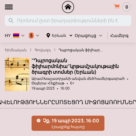
0
Համերգ
$
Երևան
HY
Օրացույց
հիմնական
Գովազդ
Դպրոցական ֆիլհար...
"Դպրոցական
ֆիլհարմոնիա"կրթամշակութային
ծրագրի տոմսեր (Երևան)
Արամ Խաչատրյանի անվան մեծ համերգասրահ
Օպերա-Հեքիաթ
6+
19 ապր 2023
16:00
ԱՎԵԼՈՒԹՅՈՒՆՆԵՐԸ
ՄՈՏԵՑՈՂ ՄԻՋՈՑԱՌՈՒՄՆԵՐ