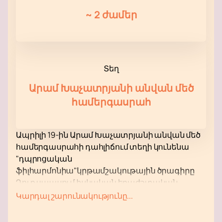
~
2 ժամեր
Տեղ
Արամ Խաչատրյանի անվան մեծ
համերգասրահ
Ապրիլի 19-ին Արամ Խաչատրյանի անվան մեծ
համերգասրահի դահլիճում տեղի կունենա
"դպրոցական
ֆիլհարմոնիա"կրթամշակութային ծրագիրը
Դուք սպասում իսկական երաժշտական
extravaganza! Նվագախումբը կկատարի
Կարդալ շարունակությունը...
համաշխարհային դասականների, ինչպես
նաև ռուս կոմպոզիտորների