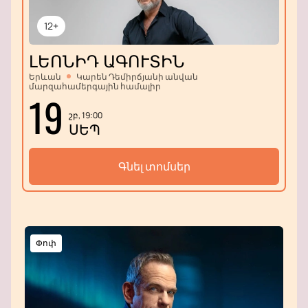
12+
ԼԵՈՆԻԴ ԱԳՈՒՏԻՆ
Երևան
Կարեն Դեմիրճյանի անվան
մարզահամերգային համալիր
19
շբ, 19:00
ՍԵՊ
Գնել տոմսեր
Փոփ