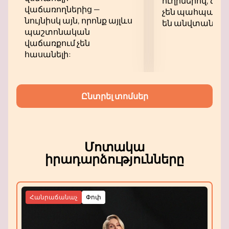
ուղիներով, ձեր
վաճառողներից —
չեն պահպանվու
նույնիսկ այն, որոնք այլևս
են անվտանգ:
պաշտոնական
վաճառքում չեն
հասանելի:
Ընտրել տոմսեր
Մոտակա
իրադարձությունները
Հանրաճանաչ
Փոփ