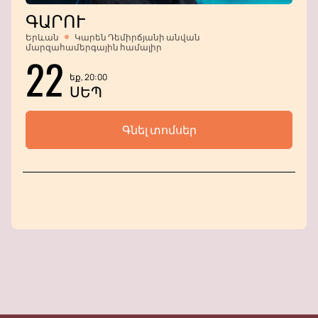
ԳԱՐՈՒ
Երևան
Կարեն Դեմիրճյանի անվան
մարզահամերգային համալիր
22
եք, 20:00
ՍԵՊ
Գնել տոմսեր