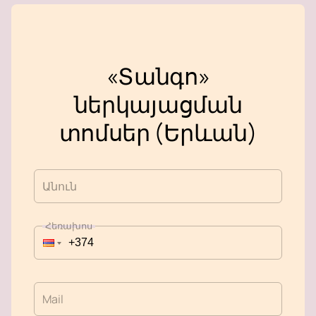
«Տանգո»
ներկայացման
տոմսեր (Երևան)
Անուն
Հեռախոս
Mail