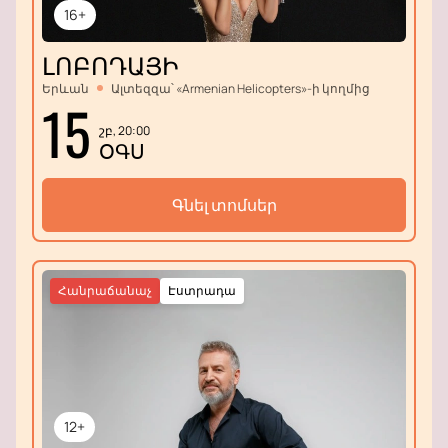
16+
ԼՈԲՈԴԱՅԻ
Երևան
Ալտեզզա՝ «Armenian Helicopters»-ի կողմից
15
շբ, 20:00
ՕԳՍ
Գնել տոմսեր
Հանրաճանաչ
Էստրադա
12+