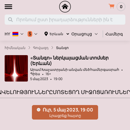
0
Համերգ
$
Երևան
HY
Օրացույց
հիմնական
Գովազդ
Տանգո
«Տանգո» ներկայացման տոմսեր
(Երևան)
Արամ Խաչատրյանի անվան մեծ համերգասրահ
Պիես
16+
5 մայ 2023
19:00
ԱՎԵԼՈՒԹՅՈՒՆՆԵՐԸ
ՄՈՏԵՑՈՂ ՄԻՋՈՑԱՌՈՒՄՆԵՐ