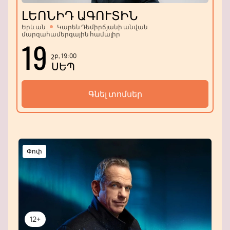
ԼԵՈՆԻԴ ԱԳՈՒՏԻՆ
Երևան
Կարեն Դեմիրճյանի անվան
մարզահամերգային համալիր
19
շբ, 19:00
ՍԵՊ
Գնել տոմսեր
Փոփ
12+