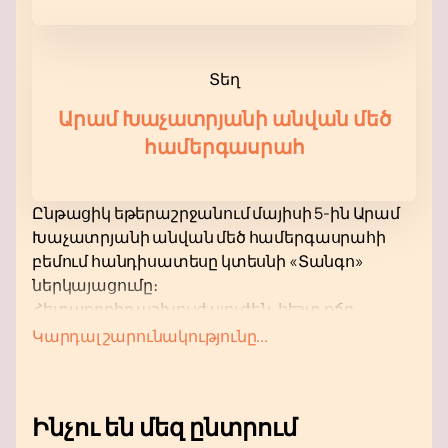
Տեղ
Արամ Խաչատրյանի անվան մեծ
համերգասրահ
Ընթացիկ եթերաշրջանում մայիսի 5-ին Արամ
Խաչատրյանի անվան մեծ համերգասրահի
բեմում հանդիսատեսը կտեսնի «Տանգո»
ներկայացումը։
Հետաքրքիր աշխույժ սյուժեն, հեշտ ոճը,
սյուժեի անսպասելի շրջադարձերը կստիպեն
Կարդալ շարունակությունը...
ձեզ ուշադիր հետևել իրադարձությունների
զարգացմանը՝ մոռանալով աշխարհում ամեն
ինչ:
Ինչու են մեզ ընտրում
Դերասանական դերասանություն, հոյակապ