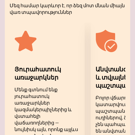
զգեստներ, հետաքրքիր դեկորացիաներ, լույսի
Մեզ համար կարևոր է, որ ձեզ մոտ մնան միայն
և ստվերի խաղ՝ այս ամենը թույլ է տալիս
վառ տպավորություններ
վստահորեն ներկայացումը անվանել
գեղարվեստական ​​ձևավորման ամենաբարձր
մակարդակ ունեցող ստեղծագործության
մոդել:
Վայելեք դիտումը:
Յուրահատուկ
Անվտանգ վ
առաջարկներ
և տվյալներ
պաշտպանու
Մենք գտնում ենք
յուրահատուկ
Բոլոր վճարում
առաջարկներ
կատարվում են
կազմակերպիչներից և
պաշտպանվա
վստահելի
ուղիներով, ձեր
վաճառողներից —
չեն պահպանվու
նույնիսկ այն, որոնք այլևս
են անվտանգ: