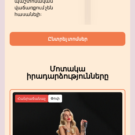
պաշտոնական
վաճառքում չեն
հասանելի:
Ընտրել տոմսեր
Մոտակա
իրադարձությունները
Հանրաճանաչ
Փոփ