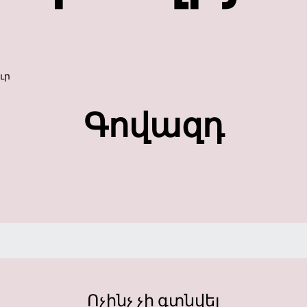
ւր
Գովազդ
Ոչինչ չի գտնվել