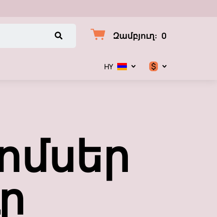
Զամբյուղ
:
0
$
HY
$
€
ոմսեր
₽
ր