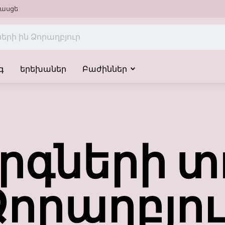
ասցե
գ
երեխաներ
Բաժիններ
րգների տ
Ձորաղբյու